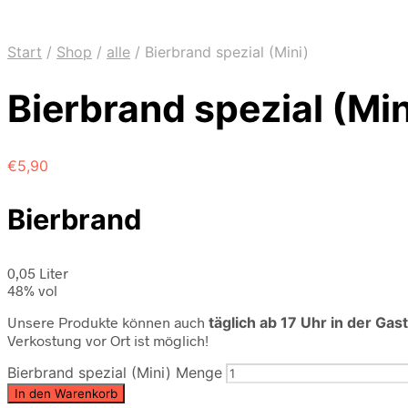
Start
/
Shop
/
alle
/
Bierbrand spezial (Mini)
Bierbrand spezial (Min
€
5,90
Bierbrand
0,05 Liter
48% vol
Unsere Produkte können auch
täglich ab 17 Uhr in der Ga
Verkostung vor Ort ist möglich!
Bierbrand spezial (Mini) Menge
In den Warenkorb