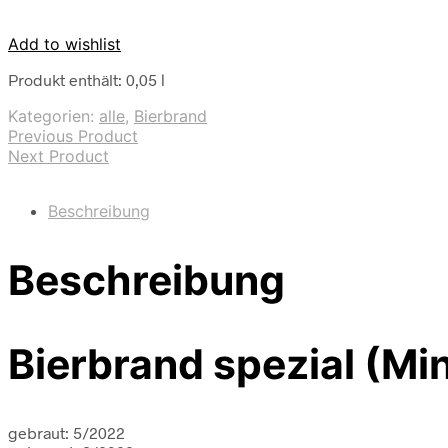
Add to wishlist
Produkt enthält: 0,05
l
Kategorien:
alle
,
Bierbrand
Previous Product
Next Product
Beschreibung
Beschreibung
Bierbrand spezial (Min
gebraut: 5/2022