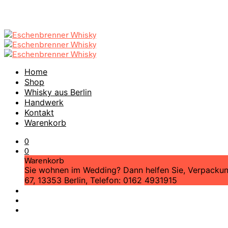
Home
Shop
Whisky aus Berlin
Handwerk
Kontakt
Warenkorb
0
0
Warenkorb
Sie wohnen im Wedding? Dann helfen Sie, Verpackungs
67, 13353 Berlin, Telefon: 0162 4931915