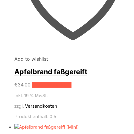
Add to wishlist
Apfelbrand faßgereift
€
34,00
In den Warenkorb
inkl. 19 % MwSt.
zzgl.
Versandkosten
Produkt enthält: 0,5
l