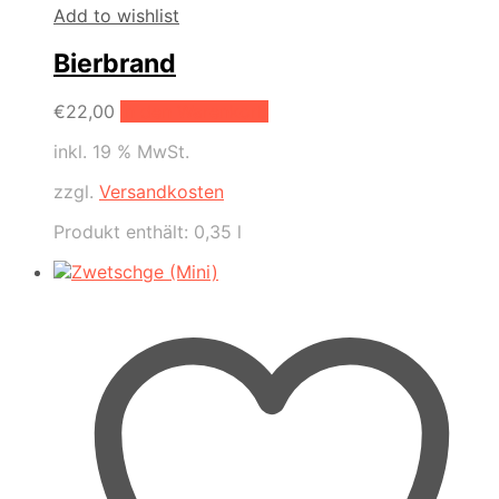
Add to wishlist
Bierbrand
€
22,00
In den Warenkorb
inkl. 19 % MwSt.
zzgl.
Versandkosten
Produkt enthält: 0,35
l