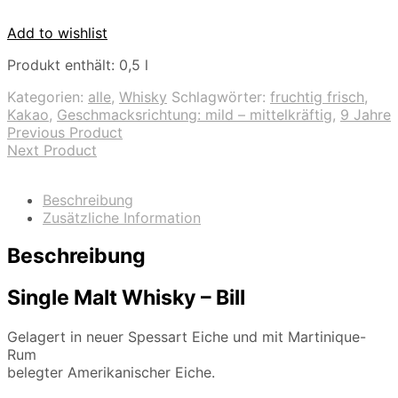
Add to wishlist
Produkt enthält: 0,5
l
Kategorien:
alle
,
Whisky
Schlagwörter:
fruchtig frisch
,
Kakao
,
Geschmacksrichtung: mild – mittelkräftig
,
9 Jahre
Previous Product
Next Product
Beschreibung
Zusätzliche Information
Beschreibung
Single Malt Whisky – Bill
Gelagert in neuer Spessart Eiche und mit Martinique-
Rum
belegter Amerikanischer Eiche.