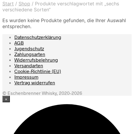
Start
/
Shop
/
Produkte verschlagwortet mit „sechs
verschiedene Sorten“
Es wurden keine Produkte gefunden, die Ihrer Auswahl
entsprechen.
Datenschutzerklärung
AGB
Jugendschutz
Zahlungsarten
Widerrufsbelehrung
Versandarten
Cookie-Richtlinie (EU)
Impressum
Vertrag widerrufen
© Eschenbrenner Whisky, 2020–2026
×