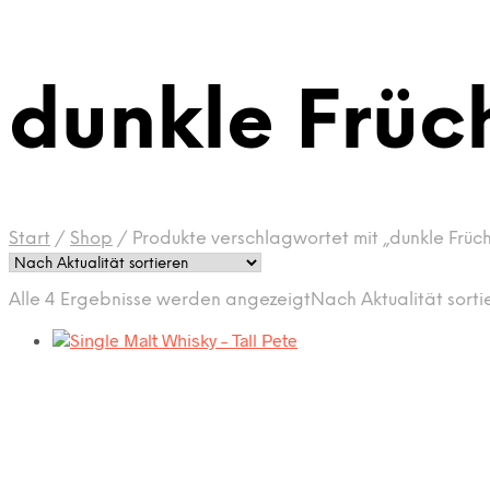
dunkle Früc
Start
/
Shop
/
Produkte verschlagwortet mit „dunkle Früc
Alle 4 Ergebnisse werden angezeigt
Nach Aktualität sorti