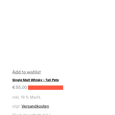
Add to wishlist
Single Malt Whisky – Tall Pete
€
55,00
In den Warenkorb
inkl. 19 % MwSt.
zzgl.
Versandkosten
Produkt enthält: 0,5
l