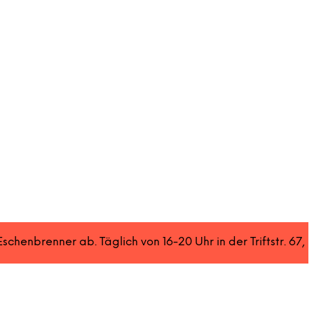
henbrenner ab. Täglich von 16-20 Uhr in der Triftstr. 67,