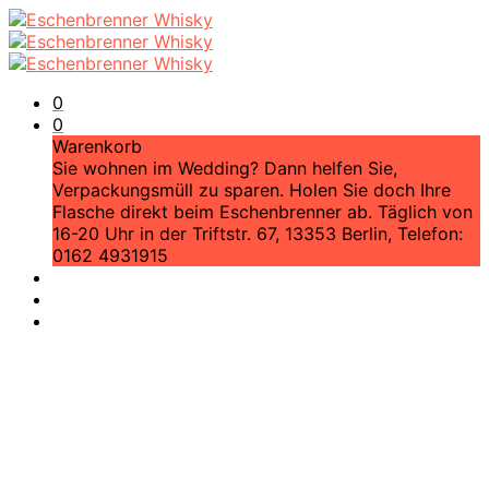
0
0
Warenkorb
Sie wohnen im Wedding? Dann helfen Sie,
Verpackungsmüll zu sparen. Holen Sie doch Ihre
Flasche direkt beim Eschenbrenner ab. Täglich von
16-20 Uhr in der Triftstr. 67, 13353 Berlin, Telefon:
0162 4931915